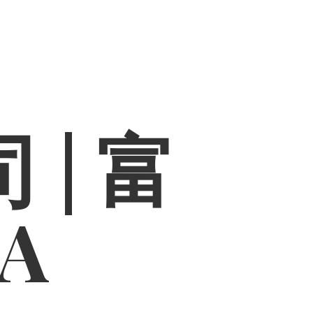
 | 富
PA