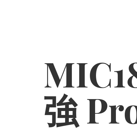
MIC1
強 Pr