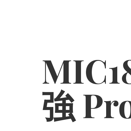
MIC1
強 Pr