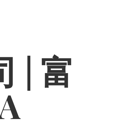
 | 富
PA