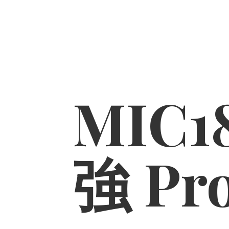
MIC1
強 Pr