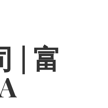
 | 富
PA