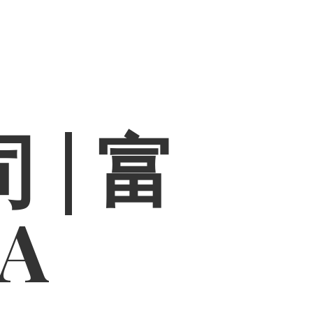
 | 富
PA