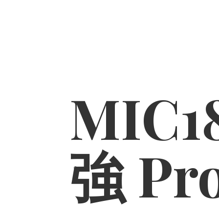
MIC1
強 Pr