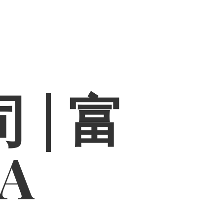
 | 富
PA