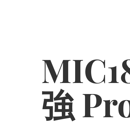
MIC1
強 Pr