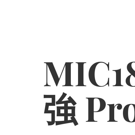
MIC1
強 Pr