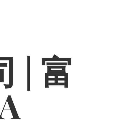
 | 富
PA