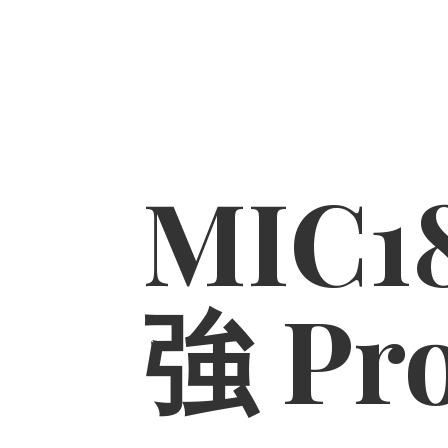
MIC1
強 Pr