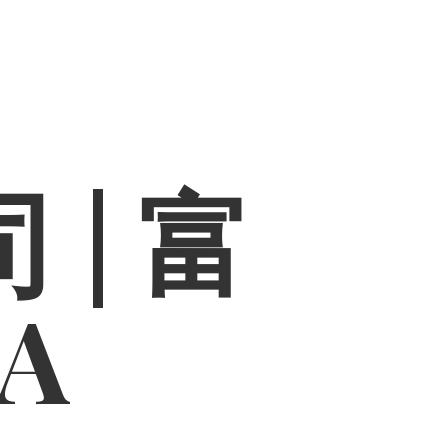
 | 富
PA