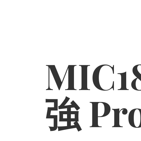
MIC1
強 Pr