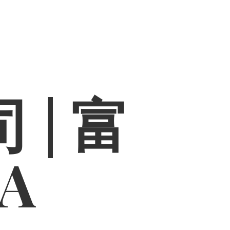
 | 富
PA