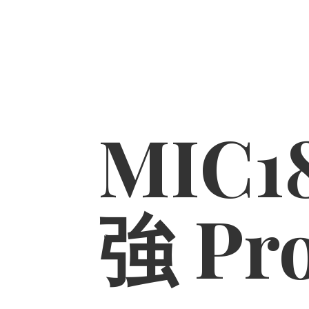
MIC1
強 Pr