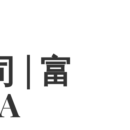
 | 富
PA