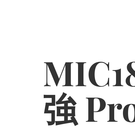
MIC1
強 Pr