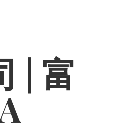
 | 富
PA