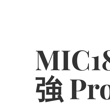
MIC1
強 Pr