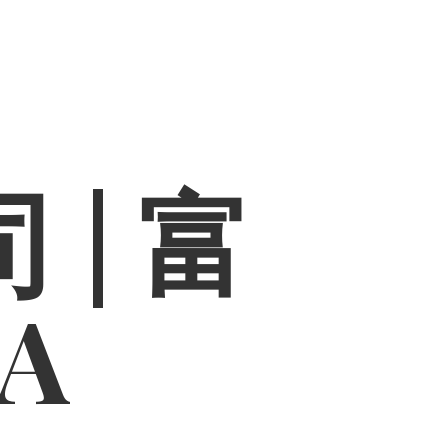
 | 富
PA