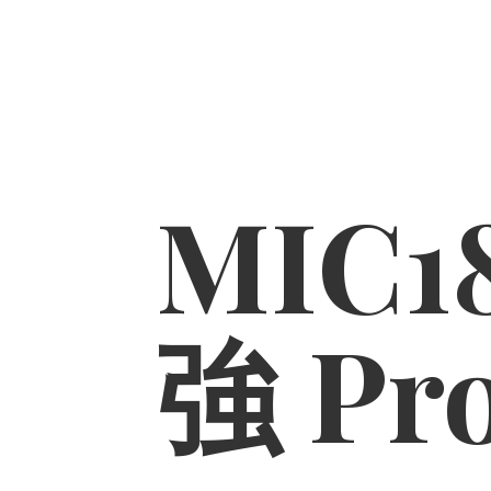
MIC1
強 Pr