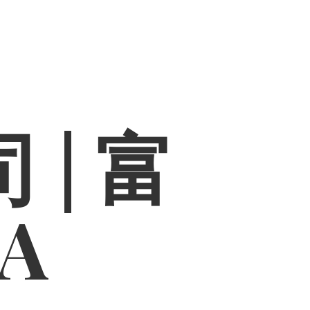
 | 富
PA