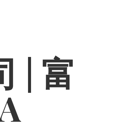
 | 富
PA