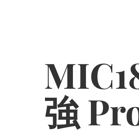
MIC1
強 Pr