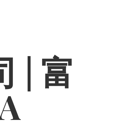
 | 富
PA