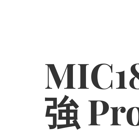
MIC1
強 Pr