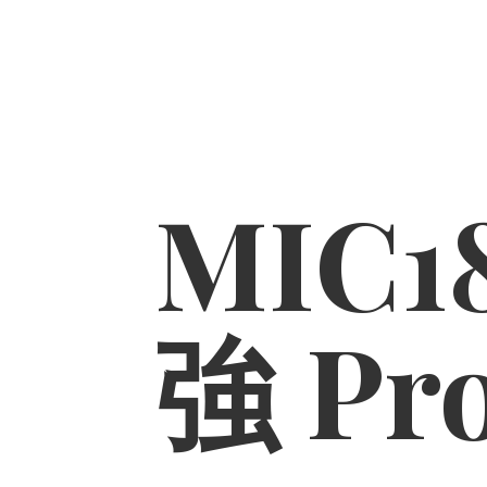
MIC1
強 Pr