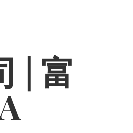
 | 富
PA