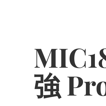
MIC1
強 Pr