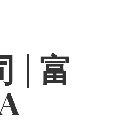
 | 富
PA