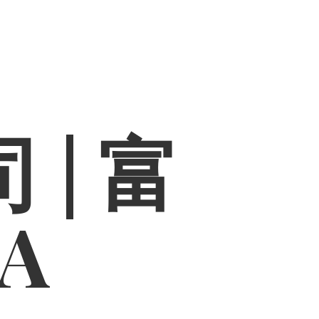
 | 富
PA