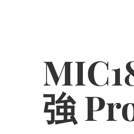
MIC1
強 Pr