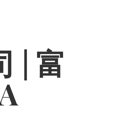
 | 富
PA