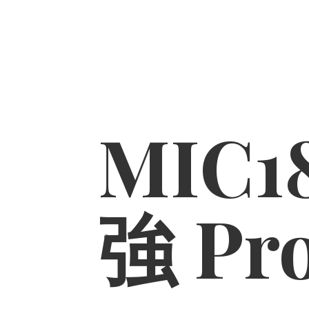
MIC1
強 Pr