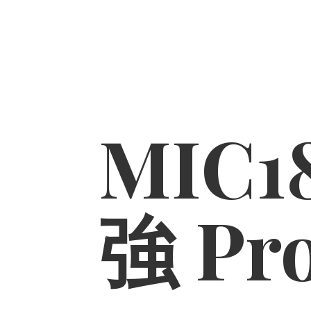
MIC1
強 Pr