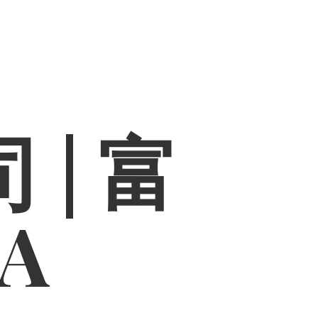
 | 富
PA