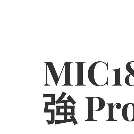
MIC1
強 Pr