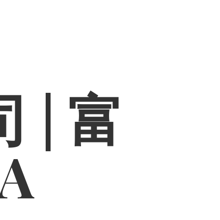
 | 富
PA