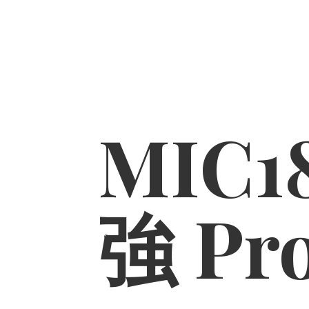
MIC1
強 Pr