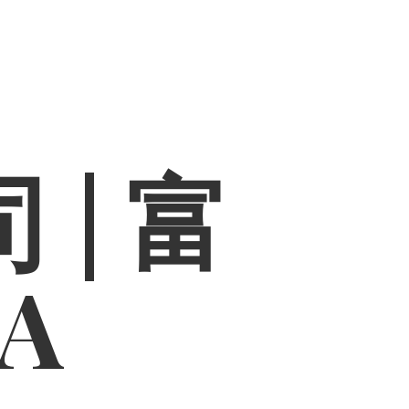
 | 富
PA