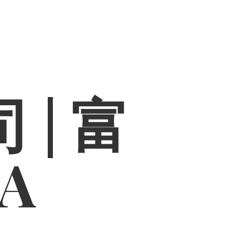
 | 富
PA