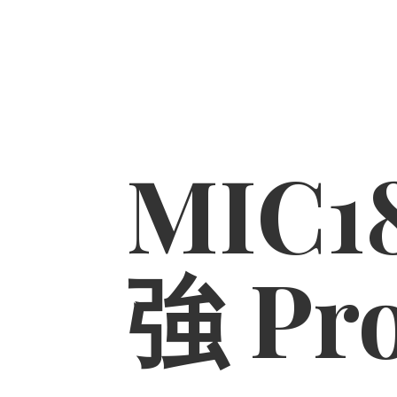
MIC1
強 Pr