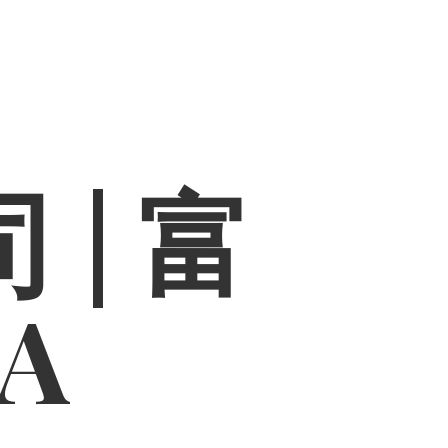
 | 富
PA