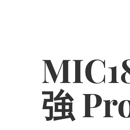
MIC1
強 Pr