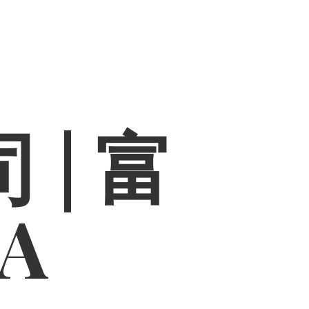
 | 富
PA