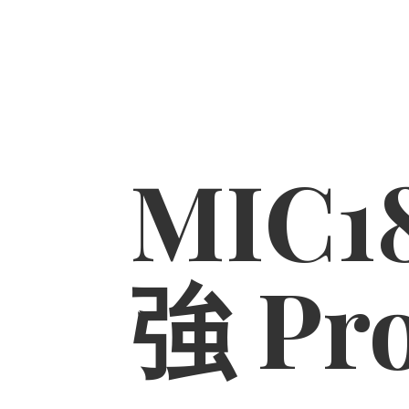
MIC1
強 Pr