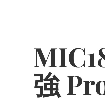
MIC1
強 Pr