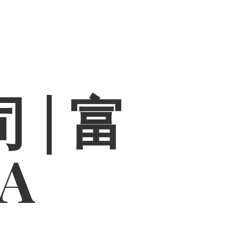
 | 富
PA