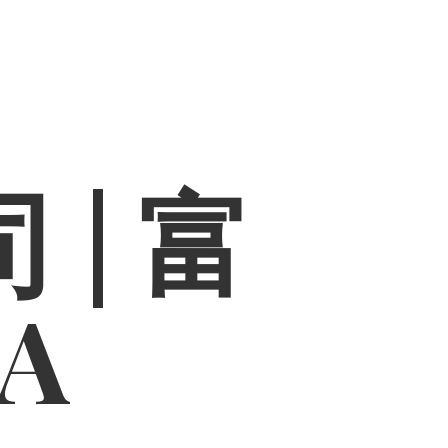
 | 富
PA