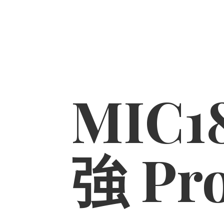
MIC1
強 Pr