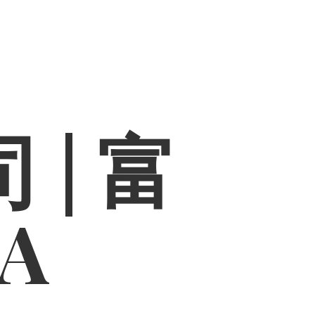
 | 富
PA