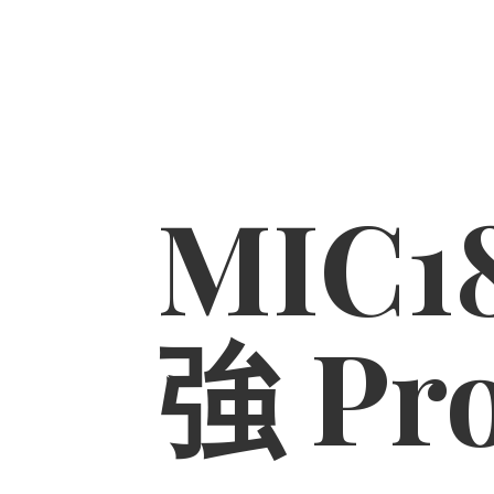
MIC1
強 Pr